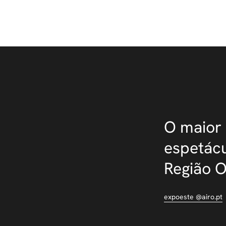
O maior 
espetácu
Região 
expoeste @airo.pt