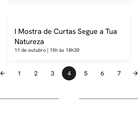
I Mostra de Curtas Segue a Tua
Natureza
11 de outubro | 15h às 18h30
1
2
3
4
5
6
7