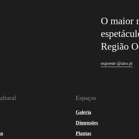
O maior r
espetácul
Região O
expoeste @airo.pt
ltural
Espaços
Galeria
Dimensões
ão
Plantas