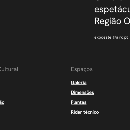
espetácu
Região 
expoeste @airo.pt
ultural
Espaços
Galeria
Dimensões
ão
Plantas
Rider técnico