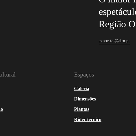
espetácul
Região O
expoeste @airo.pt
ltural
Espaços
Galeria
Dimensões
ão
Plantas
Rider técnico